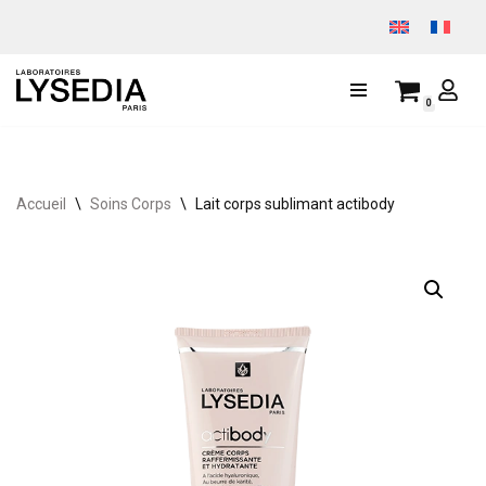
Aller
au
0
contenu
Accueil
\
Soins Corps
\
Lait corps sublimant actibody