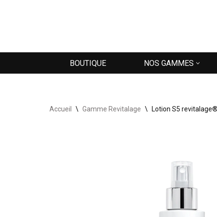
Aller
au
contenu
BOUTIQUE
NOS GAMMES
Accueil
\
Gamme Revitalage
\
Lotion S5 revitalage