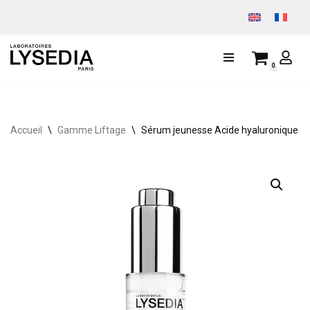
Aller
au
0
contenu
Accueil
\
Gamme Liftage
\
Sérum jeunesse Acide hyaluronique