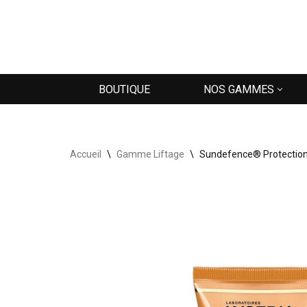
Aller
au
contenu
BOUTIQUE
NOS GAMMES
Accueil
\
Gamme Liftage
\
Sundefence® Protection 