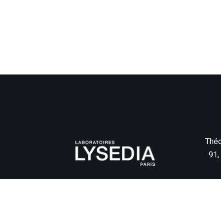
Théo
91,